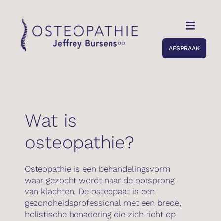
Skip
to
content
Toggle
Naviga
AFSPRAAK
Home
Praktisch
Wat is
osteopathie?
Over mezelf
Osteopathie is een behandelingsvorm
Voor wie?
waar gezocht wordt naar de oorsprong
van klachten. De osteopaat is een
gezondheidsprofessional met een brede,
Voordrachten
holistische benadering die zich richt op