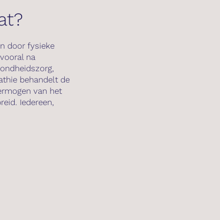
at?
jn door fysieke
vooral na
zondheidszorg,
athie behandelt de
vermogen van het
reid. Iedereen,