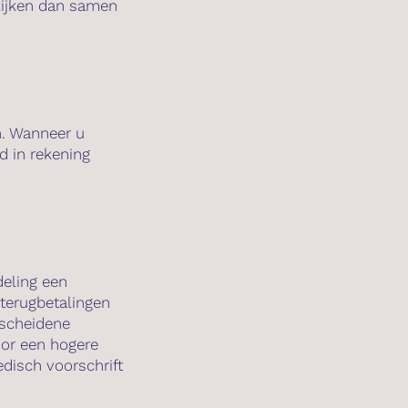
kijken dan samen
n. Wanneer u
jd in rekening
deling een
 terugbetalingen
rscheidene
oor een hogere
isch voorschrift