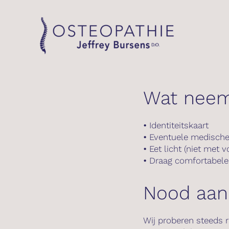
Skip
to
content
Wat neem
•
Identiteitskaart
•
Eventuele medische 
•
Eet licht (niet met 
•
Draag comfortabele k
Nood aan
Wij proberen steeds r